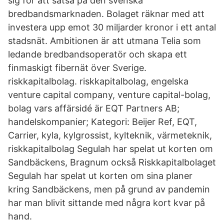
sig för att satsa på den svenska
bredbandsmarknaden. Bolaget räknar med att
investera upp emot 30 miljarder kronor i ett antal
stadsnät. Ambitionen är att utmana Telia som
ledande bredbandsoperatör och skapa ett
finmaskigt fibernät över Sverige.
riskkapitalbolag. riskkapitalbolag, engelska
venture capital company, venture capital-bolag,
bolag vars affärsidé är EQT Partners AB;
handelskompanier; Kategori: Beijer Ref, EQT,
Carrier, kyla, kylgrossist, kylteknik, värmeteknik,
riskkapitalbolag Segulah har spelat ut korten om
Sandbäckens, Bragnum också Riskkapitalbolaget
Segulah har spelat ut korten om sina planer
kring Sandbäckens, men på grund av pandemin
har man blivit sittande med några kort kvar på
hand.