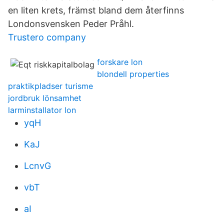
en liten krets, främst bland dem återfinns
Londonsvensken Peder Pråhl.
Trustero company
forskare lon
blondell properties
praktikpladser turisme
jordbruk lönsamhet
larminstallator lon
yqH
KaJ
LcnvG
vbT
aI