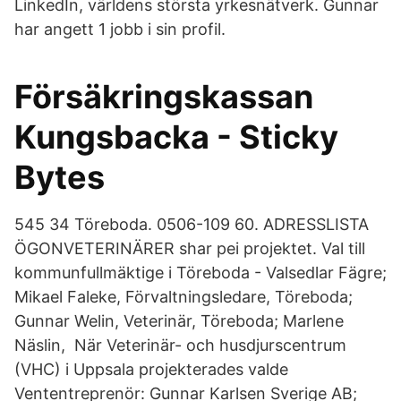
LinkedIn, världens största yrkesnätverk. Gunnar
har angett 1 jobb i sin profil.
Försäkringskassan
Kungsbacka - Sticky
Bytes
545 34 Töreboda. 0506-109 60. ADRESSLISTA
ÖGONVETERINÄRER shar pei projektet. Val till
kommunfullmäktige i Töreboda - Valsedlar Fägre;
Mikael Faleke, Förvaltningsledare, Töreboda;
Gunnar Welin, Veterinär, Töreboda; Marlene
Näslin, När Veterinär- och husdjurscentrum
(VHC) i Uppsala projekterades valde
Vententreprenör: Gunnar Karlsen Sverige AB;