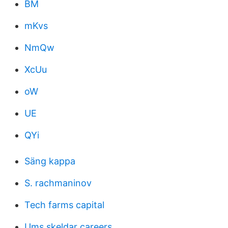
BM
mKvs
NmQw
XcUu
oW
UE
QYi
Säng kappa
S. rachmaninov
Tech farms capital
Ums skeldar careers