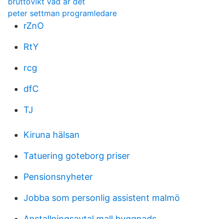
bruttovikt vad är det
peter settman programledare
rZnO
RtY
rcg
dfC
TJ
Kiruna hälsan
Tatuering goteborg priser
Pensionsnyheter
Jobba som personlig assistent malmö
Anstallningsavtal mall byggnads