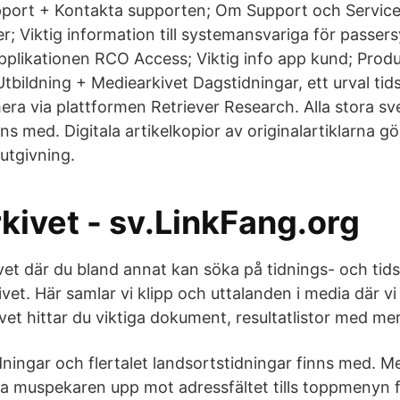
port + Kontakta supporten; Om Support och Service;
r; Viktig information till systemansvariga för passe
plikationen RCO Access; Viktig info app kund; Prod
tbildning + Mediearkivet Dagstidningar, ett urval tids
ra via plattformen Retriever Research. Alla stora s
ns med. Digitala artikelkopior av originalartiklarna gör
tgivning.
kivet - sv.LinkFang.org
et där du bland annat kan söka på tidnings- och tidsk
vet. Här samlar vi klipp och uttalanden i media där v
vet hittar du viktiga dokument, resultatlistor med me
dningar och flertalet landsortstidningar finns med. Me
a muspekaren upp mot adressfältet tills toppmenyn fä