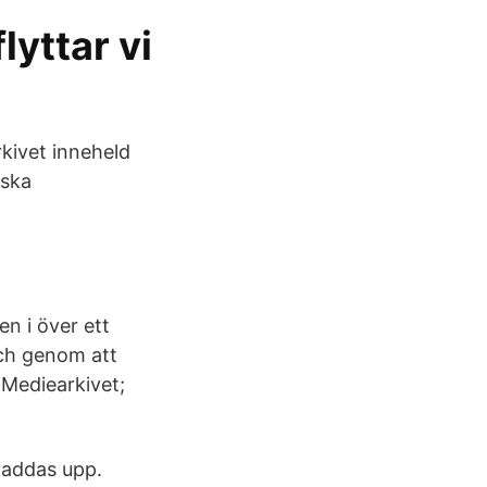
lyttar vi
kivet inneheld
nska
n i över ett
ch genom att
 Mediearkivet;
laddas upp.