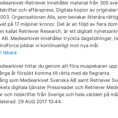
diearkivet-Retriever innehåller material från 300 sv
dskrifter och affärspress. Digitala kopior av originalar
03. Organisationen Alis, som bevakar litterära rättig
et på 17 miljoner kronor. Det är en följd av flera do
n kallat Retriever Research, är ett digitalt nyhetsark
 AB. Mediearkivet innehåller tryckta dagstidningar, ti
indforce jobbar vi kontinuerligt mot nya mål.
 läkare
diearkivet hittar du genom att föra muspekaren upp
nga år försökt komma till rätta med de flagranta
ång som Mediearkivet Svenska AB samt Retriever Sve
kets digitala tjänster Pressreader och Retriever Medi
ar och tidskrifter från Sverige och hela världen på m
daterad: 29 AUG 2017 10:44.