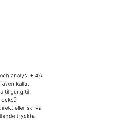
och analys: + 46
(även kallat
tillgång till
s också
rekt eller skriva
llande tryckta