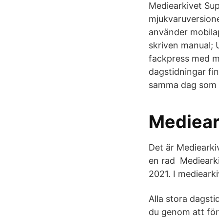
Mediearkivet Sup
mjukvaruversione
använder mobilap
skriven manual; U
fackpress med me
dagstidningar fin
samma dag som u
Mediear
Det är Mediearkiv
en rad Mediearki
2021. I mediearki
Alla stora dagsti
du genom att för