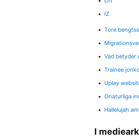
Lm
IZ
Tore bengtss
Migrationsve
Vad betyder 
Trainee jonk
Uplay websit
Onaturliga in
Hallelujah a
I medieark