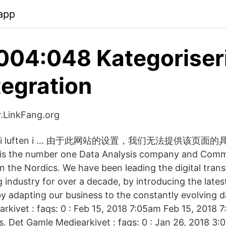
app
004:048 Kategoriser
tegration
v.LinkFang.org
t gik i luften i … 由于此网站的设置，我们无法提供该页面的
r is the number one Data Analysis company and Com
in the Nordics. We have been leading the digital tran
 industry for over a decade, by introducing the lates
y adapting our business to the constantly evolving d
rkivet : faqs: 0 : Feb 15, 2018 7:05am Feb 15, 2018
rs. Det Gamle Mediearkivet : faqs: 0 : Jan 26, 2018 3