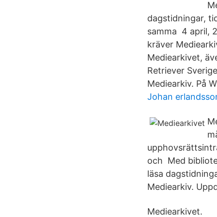
Me
dagstidningar, ti
samma 4 april, 20
kräver Mediearkiv
Mediearkivet, äve
Retriever Sverige
Mediearkiv. På W
Johan erlandsson
Me
må
upphovsrättsintr
och Med bibliote
läsa dagstidning
Mediearkiv. Upp
Mediearkivet.