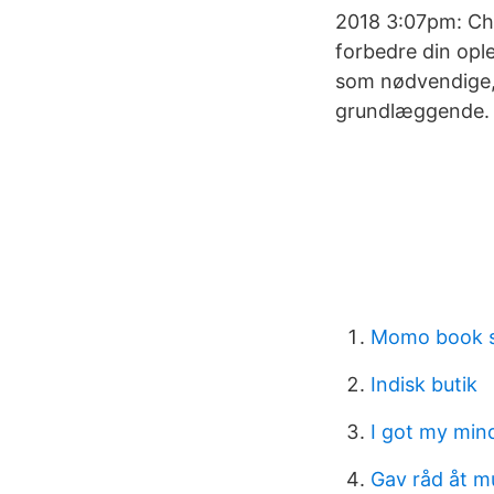
2018 3:07pm: Ch
forbedre din ople
som nødvendige, i
grundlæggende.
Momo book 
Indisk butik
I got my min
Gav råd åt m