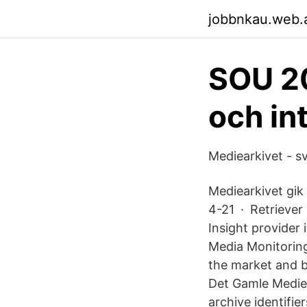
jobbnkau.web.
SOU 2
och in
Mediearkivet - s
Mediearkive
4-21 · Retrieve
Insight provider 
Media Monitoring
the market and b
Det Gamle Mediea
archive identifie