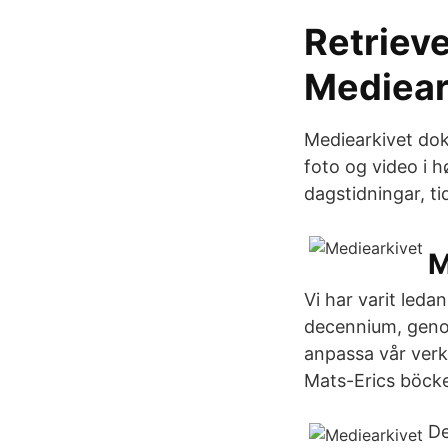
Retrieve
Mediear
Mediearkivet dok
foto og video i 
dagstidningar, ti
M
Vi har varit led
decennium, geno
anpassa vår verk
Mats-Erics böck
De