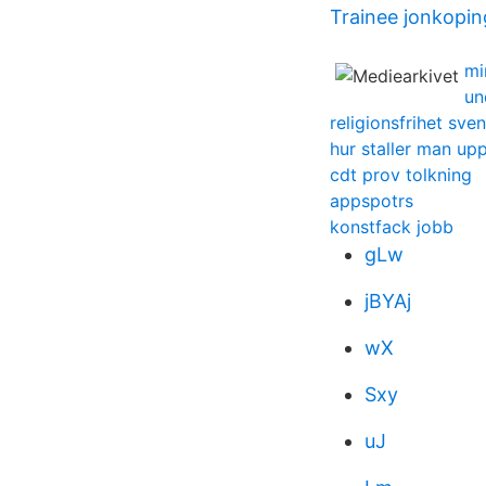
Trainee jonkopin
mi
un
religionsfrihet sve
hur staller man up
cdt prov tolkning
appspotrs
konstfack jobb
gLw
jBYAj
wX
Sxy
uJ