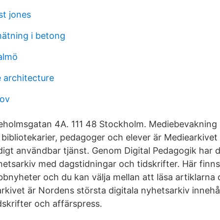
st jones
ätning i betong
malmö
 architecture
nov
ieholmsgatan 4A. 111 48 Stockholm. Mediebevakning 
bibliotekarier, pedagoger och elever är Mediearkivet 
digt användbar tjänst. Genom Digital Pedagogik har du 
hetsarkiv med dagstidningar och tidskrifter. Här finn
bnyheter och du kan välja mellan att läsa artiklarna di
rkivet är Nordens största digitala nyhetsarkiv innehå
dskrifter och affärspress.