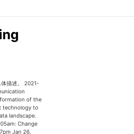
ing
具体描述。 2021-
munication
sformation of the
t technology to
ata landscape.
 7:05am: Change
:07pm Jan 26,