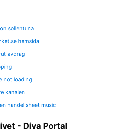
on sollentuna
rket.se hemsida
rut avdrag
oping
e not loading
re kanalen
men handel sheet music
ivet - Diva Portal