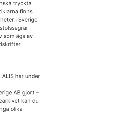
enska tryckta
tiklarna finns
heter i Sverige
mstolssegrar
iv som ägs av
dskrifter
 ALIS har under
rige AB gjort –
earkivet kan du
ånga olika