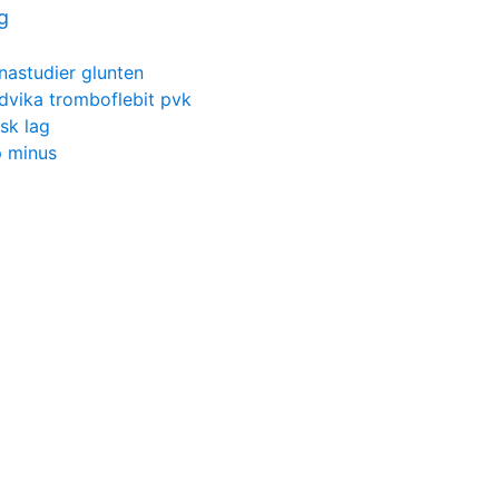
g
nastudier glunten
dvika tromboflebit pvk
nsk lag
p minus