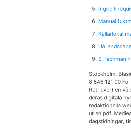
Ingrid lindqui
Manual fuktm
Källarlokal 
Ua landscape
S. rachmani
Stockholm. Blas
8 546 121 00 För 
Retriever) en väl
deras digitala ny
redaktionella web
ut en pdf. Mediea
dagstidningar, ti