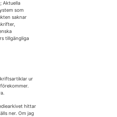
 Aktuella
rsystem som
ukten saknar
krifter,
venska
s tillgängliga
riftsartiklar ur
i förekommer.
ra.
diearkivet hittar
lls ner. Om jag