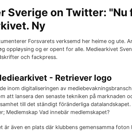
r Sverige on Twitter: "Nu f
kivet. Ny
umenterer Forsvarets verksemd her heime og ute. Ar
høg oppløysing og er opent for alle. Mediearkivet Sve
dskrifter och fackpress.
ediearkivet - Retriever logo
ande inom digitaliseringen av mediebevakningsbransche
m att lansera den senaste tekniken på marknaden o
samhet till det ständigt föränderliga datalandskapet.
er; Medlemskap Vad innebär medlemskapet?
t är även en plats där klubbens gemensamma foton 