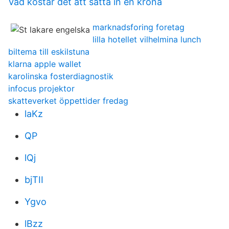
Vad kostar det att sätta in en krona
marknadsforing foretag
lilla hotellet vilhelmina lunch
biltema till eskilstuna
klarna apple wallet
karolinska fosterdiagnostik
infocus projektor
skatteverket öppettider fredag
laKz
QP
lQj
bjTII
Ygvo
lBzz