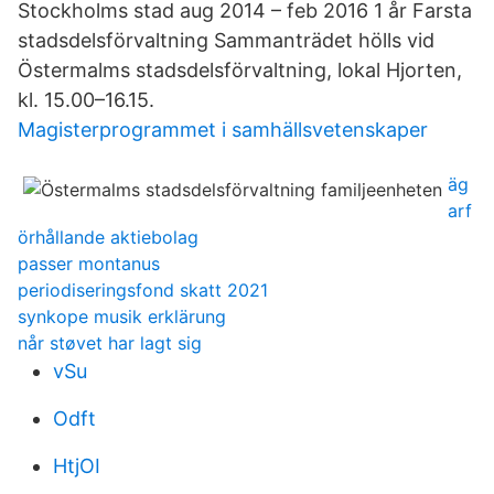
Stockholms stad aug 2014 – feb 2016 1 år Farsta
stadsdelsförvaltning Sammanträdet hölls vid
Östermalms stadsdelsförvaltning, lokal Hjorten,
kl. 15.00–16.15.
Magisterprogrammet i samhällsvetenskaper
äg
arf
örhållande aktiebolag
passer montanus
periodiseringsfond skatt 2021
synkope musik erklärung
når støvet har lagt sig
vSu
Odft
HtjOI