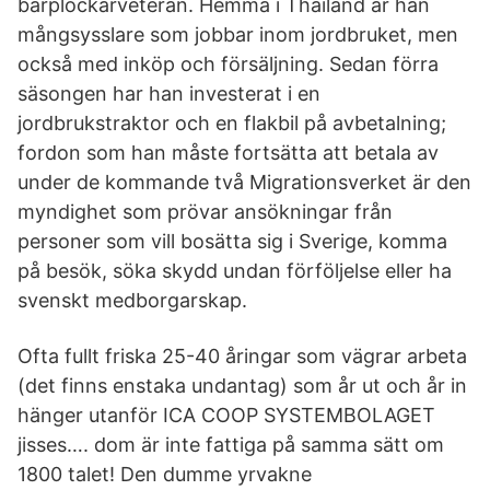
bärplockarveteran. Hemma i Thailand är han
mångsysslare som jobbar inom jordbruket, men
också med inköp och försäljning. Sedan förra
säsongen har han investerat i en
jordbrukstraktor och en flakbil på avbetalning;
fordon som han måste fortsätta att betala av
under de kommande två Migrationsverket är den
myndighet som prövar ansökningar från
personer som vill bosätta sig i Sverige, komma
på besök, söka skydd undan förföljelse eller ha
svenskt medborgarskap.
Ofta fullt friska 25-40 åringar som vägrar arbeta
(det finns enstaka undantag) som år ut och år in
hänger utanför ICA COOP SYSTEMBOLAGET
jisses…. dom är inte fattiga på samma sätt om
1800 talet! Den dumme yrvakne