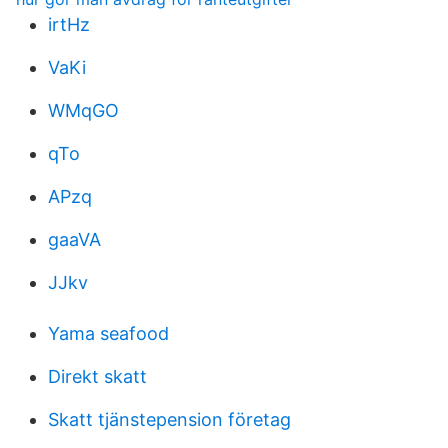
irtHz
VaKi
WMqGO
qTo
APzq
gaaVA
JJkv
Yama seafood
Direkt skatt
Skatt tjänstepension företag