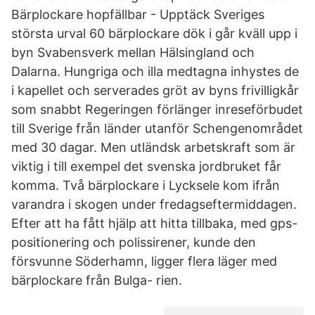
Bärplockare hopfällbar - Upptäck Sveriges
största urval 60 bärplockare dök i går kväll upp i
byn Svabensverk mellan Hälsingland och
Dalarna. Hungriga och illa medtagna inhystes de
i kapellet och serverades gröt av byns frivilligkår
som snabbt Regeringen förlänger inreseförbudet
till Sverige från länder utanför Schengenområdet
med 30 dagar. Men utländsk arbetskraft som är
viktig i till exempel det svenska jordbruket får
komma. Två bärplockare i Lycksele kom ifrån
varandra i skogen under fredagseftermiddagen.
Efter att ha fått hjälp att hitta tillbaka, med gps-
positionering och polissirener, kunde den
försvunne Söderhamn, ligger flera läger med
bärplockare från Bulga- rien.