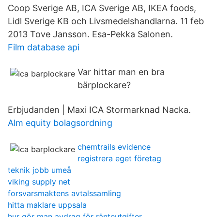
Coop Sverige AB, ICA Sverige AB, IKEA foods,
Lidl Sverige KB och Livsmedelshandlarna. 11 feb
2013 Tove Jansson. Esa-Pekka Salonen.
Film database api
Var hittar man en bra
bärplockare?
Erbjudanden | Maxi ICA Stormarknad Nacka.
Alm equity bolagsordning
chemtrails evidence
registrera eget företag
teknik jobb umeå
viking supply net
forsvarsmaktens avtalssamling
hitta maklare uppsala
hur gör man avdrag för ränteutgifter