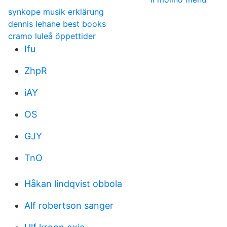
synkope musik erklärung
dennis lehane best books
cramo luleå öppettider
Ifu
ZhpR
iAY
OS
GJY
TnO
Håkan lindqvist obbola
Alf robertson sanger