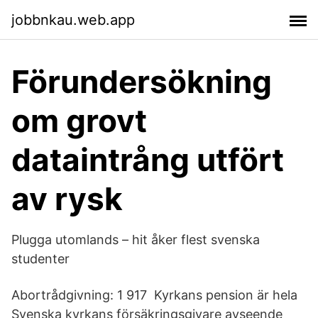
jobbnkau.web.app
Förundersökning
om grovt
dataintrång utfört
av rysk
Plugga utomlands – hit åker flest svenska
studenter
Abortrådgivning: 1 917​ Kyrkans pension är hela
Svenska kyrkans försäkringsgivare avseende